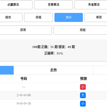
必赢算法
至尊算法
朱雀算法
组合
杀组
大小
单双
双项
双组
100期 正确：51 期 错误：49 期
正确率：51%
走势
号码
预测
---
小
单
2+0+4=06
大
9+0+9=18
小