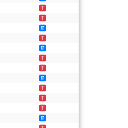
中
中
错
中
错
中
中
错
中
中
中
错
中