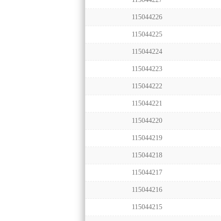
115044226
115044225
115044224
115044223
115044222
115044221
115044220
115044219
115044218
115044217
115044216
115044215