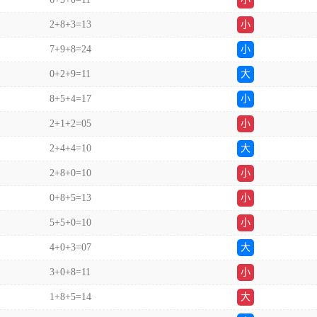
2+8+3=13
小
7+9+8=24
小
0+2+9=11
大
8+5+4=17
小
2+1+2=05
小
2+4+4=10
大
2+8+0=10
小
0+8+5=13
小
5+5+0=10
小
4+0+3=07
大
3+0+8=11
小
1+8+5=14
大