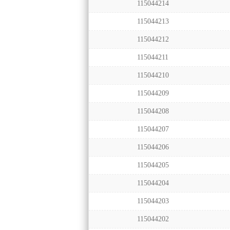
115044214
115044213
115044212
115044211
115044210
115044209
115044208
115044207
115044206
115044205
115044204
115044203
115044202