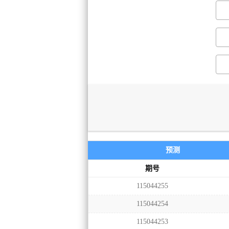
预测
期号
115044255
115044254
115044253