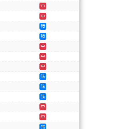
中
中
错
错
中
中
中
错
错
错
中
中
错