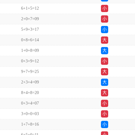
6+1+5=12
小
2+0+7=09
小
5+9+3=17
小
0+8+6=14
大
1+0+8=09
大
0+3+9=12
小
9+7+9=25
大
2+3+4=09
大
8+4+8=20
大
0+3+4=07
小
3+0+0=03
小
1+7+8=16
小
6+5+0=11
小