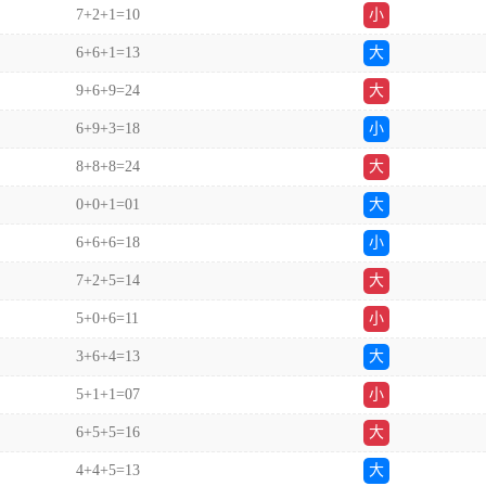
7+2+1=10
小
6+6+1=13
大
9+6+9=24
大
6+9+3=18
小
8+8+8=24
大
0+0+1=01
大
6+6+6=18
小
7+2+5=14
大
5+0+6=11
小
3+6+4=13
大
5+1+1=07
小
6+5+5=16
大
4+4+5=13
大