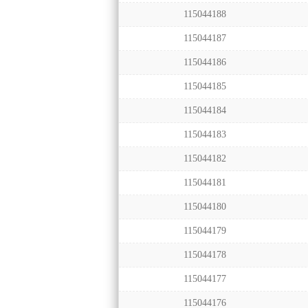
115044188
115044187
115044186
115044185
115044184
115044183
115044182
115044181
115044180
115044179
115044178
115044177
115044176