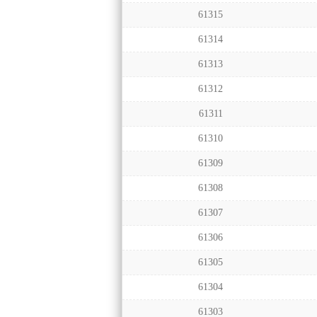
61315
61314
61313
61312
61311
61310
61309
61308
61307
61306
61305
61304
61303