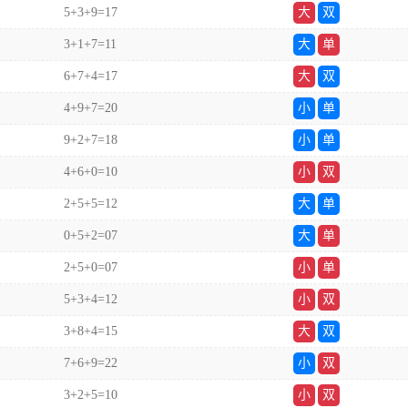
5+3+9=17
大
双
3+1+7=11
大
单
6+7+4=17
大
双
4+9+7=20
小
单
9+2+7=18
小
单
4+6+0=10
小
双
2+5+5=12
大
单
0+5+2=07
大
单
2+5+0=07
小
单
5+3+4=12
小
双
3+8+4=15
大
双
7+6+9=22
小
双
3+2+5=10
小
双