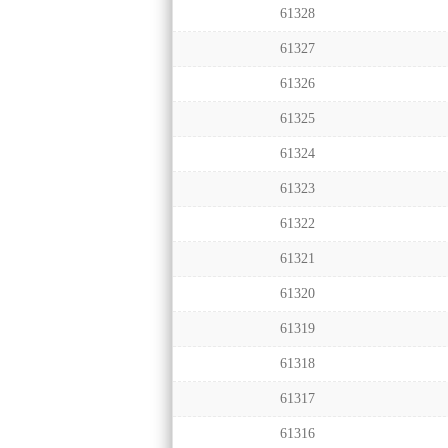
61328
61327
61326
61325
61324
61323
61322
61321
61320
61319
61318
61317
61316