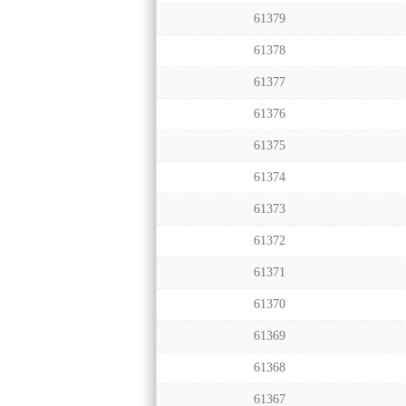
61379
61378
61377
61376
61375
61374
61373
61372
61371
61370
61369
61368
61367