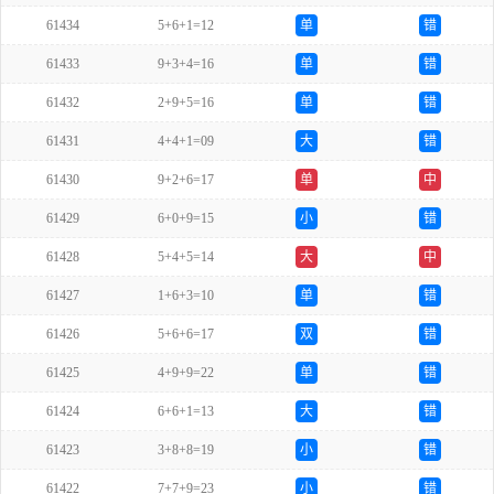
61434
5+6+1=12
单
错
61433
9+3+4=16
单
错
61432
2+9+5=16
单
错
61431
4+4+1=09
大
错
61430
9+2+6=17
单
中
61429
6+0+9=15
小
错
61428
5+4+5=14
大
中
61427
1+6+3=10
单
错
61426
5+6+6=17
双
错
61425
4+9+9=22
单
错
61424
6+6+1=13
大
错
61423
3+8+8=19
小
错
61422
7+7+9=23
小
错