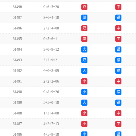
61498
9+6+5=20
双
中
61497
8+6+4=18
单
错
61496
2+2+4=08
双
中
61495
0+5+6=11
单
中
61494
3+0+9=12
大
错
61493
5+7+9=21
双
错
61492
6+0+3=09
大
错
61491
2+2+2=06
小
中
61490
9+8+9=26
小
错
61489
5+5+0=10
大
错
61488
1+3+4=08
小
中
61487
4+2+7=13
小
中
61486
4+5+9=18
小
错