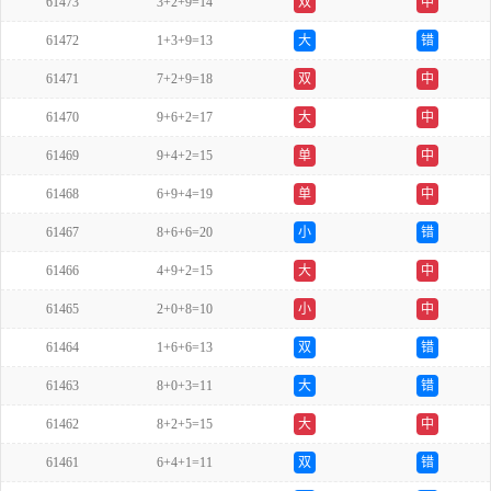
61473
3+2+9=14
双
中
61472
1+3+9=13
大
错
61471
7+2+9=18
双
中
61470
9+6+2=17
大
中
61469
9+4+2=15
单
中
61468
6+9+4=19
单
中
61467
8+6+6=20
小
错
61466
4+9+2=15
大
中
61465
2+0+8=10
小
中
61464
1+6+6=13
双
错
61463
8+0+3=11
大
错
61462
8+2+5=15
大
中
61461
6+4+1=11
双
错