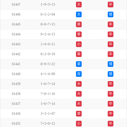
61447
1+9+5=15
大
中
61446
0+2+2=04
大
错
61445
8+0+7=15
单
中
61444
9+2+4=15
单
中
61443
1+4+6=11
小
中
61442
8+2+9=19
单
中
61441
8+9+5=22
单
错
61440
4+1+4=09
双
错
61439
1+6+7=14
大
中
61438
7+8+1=16
大
中
61437
1+6+7=14
大
中
61436
3+3+1=07
单
中
61435
7+5+0=12
小
中