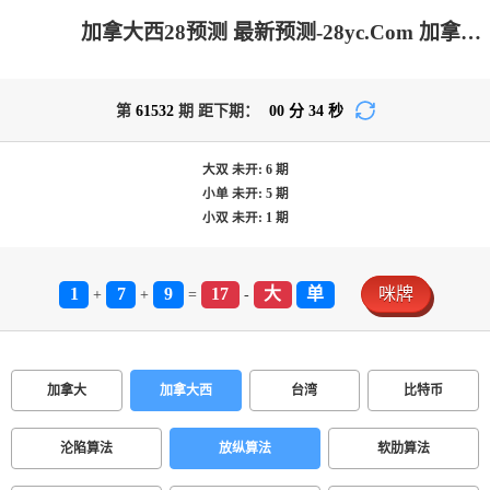
加拿大西28预测 最新预测-28yc.Com 加拿大28-加拿大2.8预测|神测在线预测pc_极致火热优质的免费预测网站
第
61532
期 距下期：
00
分
34
秒
大双
未开:
6
期
小单
未开:
5
期
小双
未开:
1
期
1
7
9
17
大
单
咪牌
+
+
=
-
加拿大
加拿大西
台湾
比特币
沦陷算法
放纵算法
软肋算法