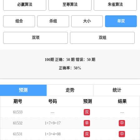
必赢算法
至尊算法
朱雀算法
组合
杀组
大小
单双
双项
双组
100期 正确：50 期 错误：50 期
正确率：50%
预测
走势
统计
期号
号码
预测
结果
61533
---
双
---
61532
1+7+9=17
单
中
61531
1+3+4=08
双
中