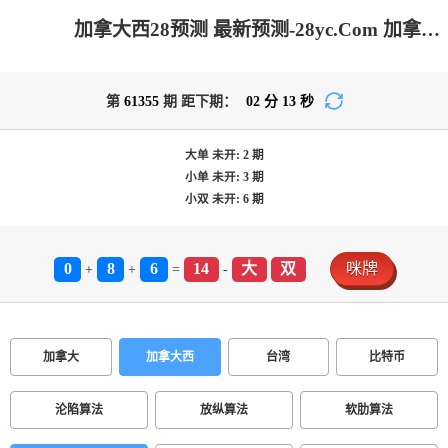
加拿大西28预测 最新预测-28yc.Com 加拿大28-加拿大2.8预测|神测在线预测pc_极致火热优质的免费预测网站
第
61355
期 距下期：
02
分
13
秒
大单
未开:
2
期
小单
未开:
3
期
小双
未开:
6
期
0
8
6
14
大
双
咪牌
+
+
=
-
加拿大
加拿大西
台湾
比特币
沦陷算法
放纵算法
软肋算法