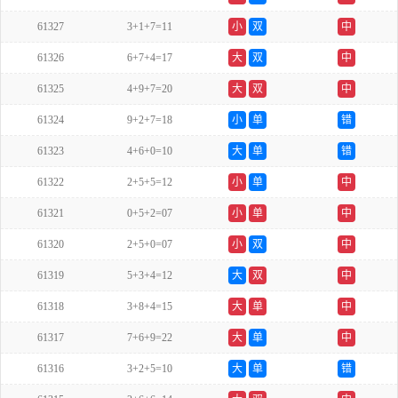
61327
3+1+7=11
小
双
中
61326
6+7+4=17
大
双
中
61325
4+9+7=20
大
双
中
61324
9+2+7=18
小
单
错
61323
4+6+0=10
大
单
错
61322
2+5+5=12
小
单
中
61321
0+5+2=07
小
单
中
61320
2+5+0=07
小
双
中
61319
5+3+4=12
大
双
中
61318
3+8+4=15
大
单
中
61317
7+6+9=22
大
单
中
61316
3+2+5=10
大
单
错