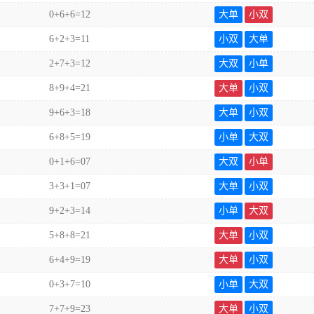
0+6+6=12
大单
小双
6+2+3=11
小双
大单
2+7+3=12
大双
小单
8+9+4=21
大单
小双
9+6+3=18
大单
小双
6+8+5=19
小单
大双
0+1+6=07
大双
小单
3+3+1=07
大单
小双
9+2+3=14
小单
大双
5+8+8=21
大单
小双
6+4+9=19
大单
小双
0+3+7=10
小单
大双
7+7+9=23
大单
小双