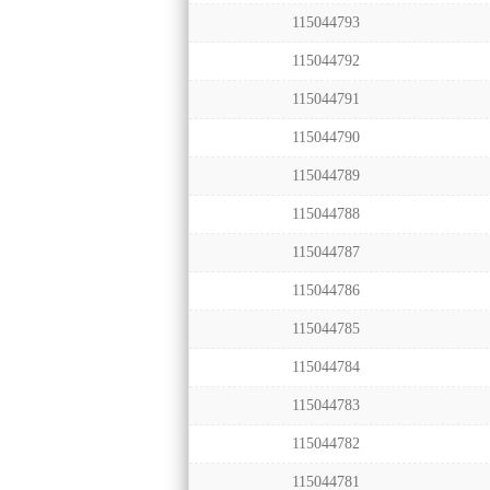
115044793
115044792
115044791
115044790
115044789
115044788
115044787
115044786
115044785
115044784
115044783
115044782
115044781