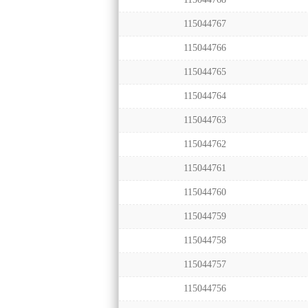
115044767
115044766
115044765
115044764
115044763
115044762
115044761
115044760
115044759
115044758
115044757
115044756