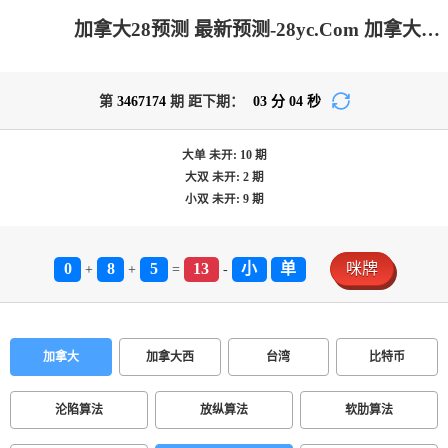
加拿大28预测 最新预测-28yc.Com 加拿大28-加拿大2.8预测|神测在线预测pc_极致火热优质的免费预测网站
第
3467174
期 距下期：
03
分
04
秒
大单
未开:
10
期
大双
未开:
2
期
小双
未开:
9
期
0
8
5
13
小
单
咪牌
+
+
=
-
加拿大
加拿大西
台湾
比特币
沦陷算法
放纵算法
软肋算法