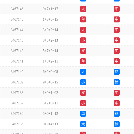
3467146
9+7+1=17
大
中
3467145
1+8+6=15
单
中
3467144
3+9+2=14
大
中
3467143
8+3+2=13
小
中
3467142
5+7+2=14
双
中
3467141
1+8+2=11
单
中
3467140
6+2+0=08
大
错
3467139
9+6+0=15
小
错
3467138
1+0+1=02
双
中
3467137
3+2+6=11
小
中
3467136
5+6+1=12
单
错
3467135
0+9+4=13
大
错