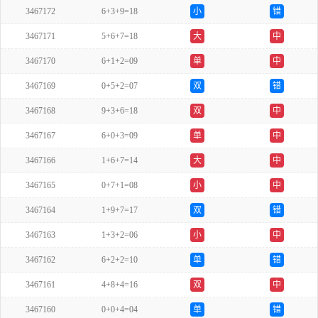
3467172
6+3+9=18
小
错
3467171
5+6+7=18
大
中
3467170
6+1+2=09
单
中
3467169
0+5+2=07
双
错
3467168
9+3+6=18
双
中
3467167
6+0+3=09
单
中
3467166
1+6+7=14
大
中
3467165
0+7+1=08
小
中
3467164
1+9+7=17
双
错
3467163
1+3+2=06
小
中
3467162
6+2+2=10
单
错
3467161
4+8+4=16
双
中
3467160
0+0+4=04
单
错