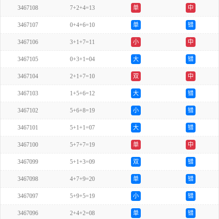
3467108
7+2+4=13
单
中
3467107
0+4+6=10
单
错
3467106
3+1+7=11
小
中
3467105
0+3+1=04
大
错
3467104
2+1+7=10
双
中
3467103
1+5+6=12
大
错
3467102
5+6+8=19
小
错
3467101
5+1+1=07
大
错
3467100
5+7+7=19
单
中
3467099
5+1+3=09
双
错
3467098
4+7+9=20
单
错
3467097
5+9+5=19
小
错
3467096
2+4+2=08
单
错