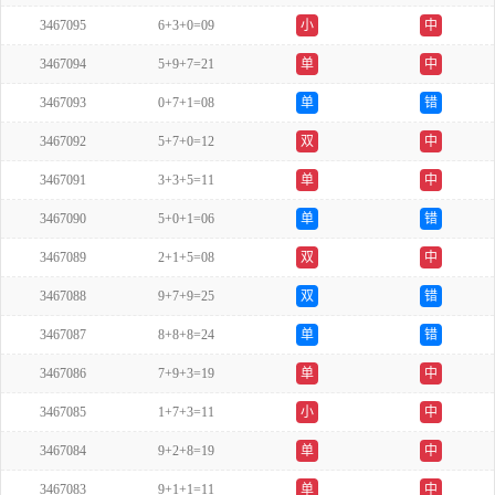
3467095
6+3+0=09
小
中
3467094
5+9+7=21
单
中
3467093
0+7+1=08
单
错
3467092
5+7+0=12
双
中
3467091
3+3+5=11
单
中
3467090
5+0+1=06
单
错
3467089
2+1+5=08
双
中
3467088
9+7+9=25
双
错
3467087
8+8+8=24
单
错
3467086
7+9+3=19
单
中
3467085
1+7+3=11
小
中
3467084
9+2+8=19
单
中
3467083
9+1+1=11
单
中