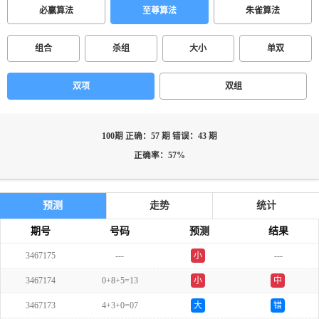
必赢算法
至尊算法
朱雀算法
组合
杀组
大小
单双
双项
双组
100期 正确：57 期 错误：43 期
正确率：57%
预测
走势
统计
期号
号码
预测
结果
3467175
---
小
---
3467174
0+8+5=13
小
中
3467173
4+3+0=07
大
错