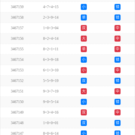
3467159
4+7+4=15
小
错
3467158
2+3+9=14
单
错
3467157
1+0+3=04
双
中
3467156
8+2+4=14
大
中
3467155
8+2+1=11
单
中
3467154
6+3+9=18
小
错
3467153
6+1+3=10
小
中
3467152
5+5+9=19
双
错
3467151
9+3+7=19
大
中
3467150
9+0+5=14
小
错
3467149
9+3+4=16
双
中
3467148
1+0+0=01
双
错
3467147
8+0+6=14
小
错