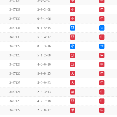
3467134
3+2+2=07
单
中
3467133
2+3+3=08
小
中
3467132
0+5+1=06
小
中
3467131
9+1+5=15
双
错
3467130
5+3+4=12
双
中
3467129
8+5+3=16
小
错
3467128
5+1+2=08
双
中
3467127
4+6+6=16
双
中
3467126
8+8+9=25
大
中
3467125
5+9+9=23
大
中
3467124
2+8+3=13
单
中
3467123
4+7+7=18
双
中
3467122
2+7+8=17
单
中