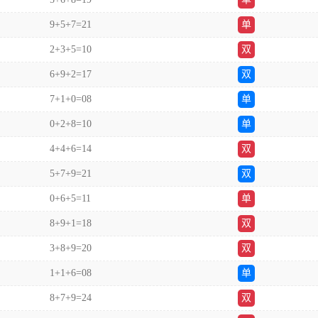
9+5+7=21
单
2+3+5=10
双
6+9+2=17
双
7+1+0=08
单
0+2+8=10
单
4+4+6=14
双
5+7+9=21
双
0+6+5=11
单
8+9+1=18
双
3+8+9=20
双
1+1+6=08
单
8+7+9=24
双