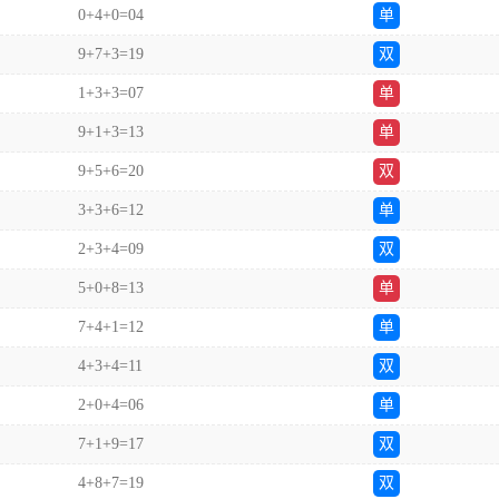
0+4+0=04
单
9+7+3=19
双
1+3+3=07
单
9+1+3=13
单
9+5+6=20
双
3+3+6=12
单
2+3+4=09
双
5+0+8=13
单
7+4+1=12
单
4+3+4=11
双
2+0+4=06
单
7+1+9=17
双
4+8+7=19
双