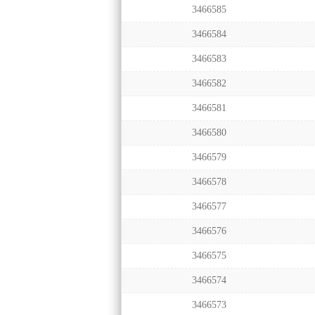
3466585
3466584
3466583
3466582
3466581
3466580
3466579
3466578
3466577
3466576
3466575
3466574
3466573