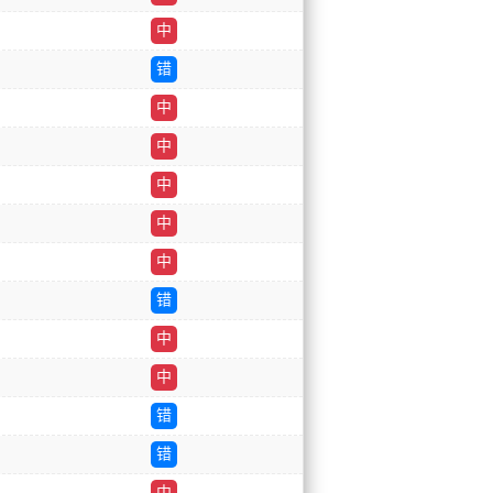
中
错
中
中
中
中
中
错
中
中
错
错
中