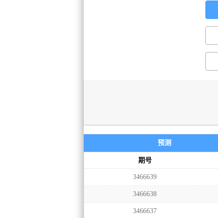
预测
期号
3466639
3466638
3466637