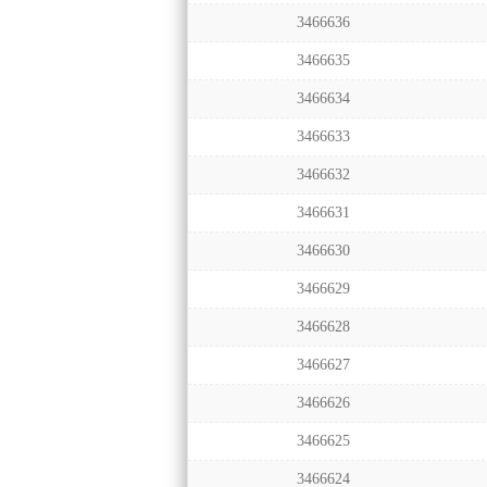
3466636
3466635
3466634
3466633
3466632
3466631
3466630
3466629
3466628
3466627
3466626
3466625
3466624