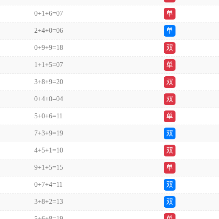
0+1+6=07
单
2+4+0=06
单
0+9+9=18
双
1+1+5=07
单
3+8+9=20
双
0+4+0=04
双
5+0+6=11
单
7+3+9=19
双
4+5+1=10
双
9+1+5=15
单
0+7+4=11
双
3+8+2=13
双
5+6+8=19
单