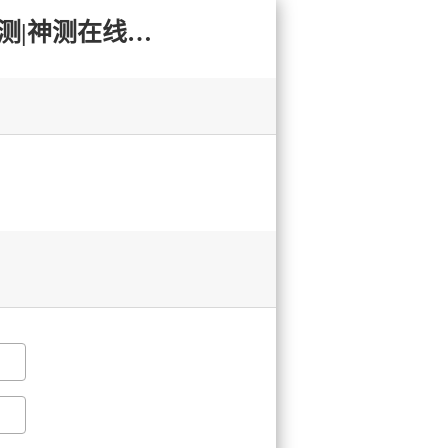
加拿大28预测 最新预测-28yc.Com 加拿大28-加拿大2.8预测|神测在线预测pc_极致火热优质的免费预测网站