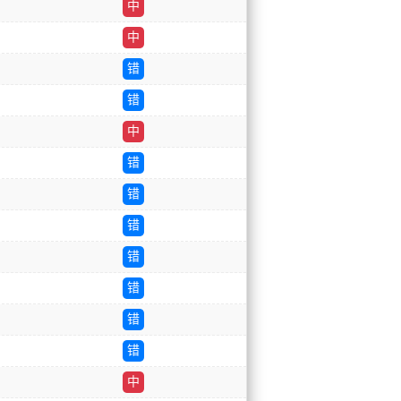
中
中
错
错
中
错
错
错
错
错
错
错
中