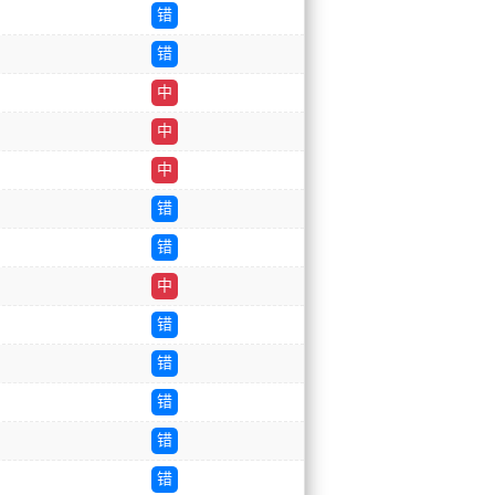
错
错
中
中
中
错
错
中
错
错
错
错
错