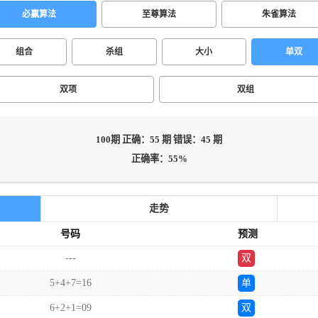
必赢算法
至尊算法
朱雀算法
组合
杀组
大小
单双
双项
双组
100期 正确：55 期 错误：45 期
正确率：55%
走势
号码
预测
---
双
5+4+7=16
单
6+2+1=09
双