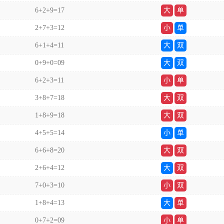
6+2+9=17
大
单
2+7+3=12
小
单
6+1+4=11
大
双
0+9+0=09
大
双
6+2+3=11
小
单
3+8+7=18
大
双
1+8+9=18
大
双
4+5+5=14
小
单
6+6+8=20
大
双
2+6+4=12
大
双
7+0+3=10
小
双
1+8+4=13
大
单
0+7+2=09
小
单