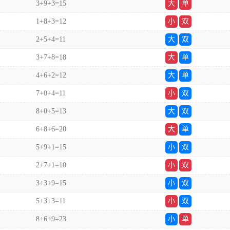
3+9+3=15
大
单
1+8+3=12
小
双
2+5+4=11
大
双
3+7+8=18
大
单
4+6+2=12
大
单
7+0+4=11
小
双
8+0+5=13
大
双
6+8+6=20
大
单
5+9+1=15
小
双
2+7+1=10
小
双
3+3+9=15
小
双
5+3+3=11
小
双
8+6+9=23
小
单