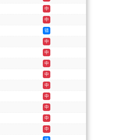
中
中
错
中
中
中
中
中
中
中
中
中
错