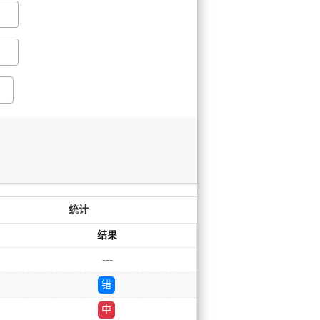
统计
结果
---
错
中