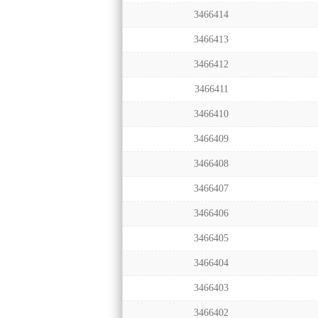
3466414
3466413
3466412
3466411
3466410
3466409
3466408
3466407
3466406
3466405
3466404
3466403
3466402