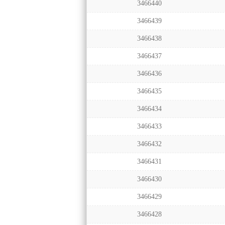
3466440
3466439
3466438
3466437
3466436
3466435
3466434
3466433
3466432
3466431
3466430
3466429
3466428