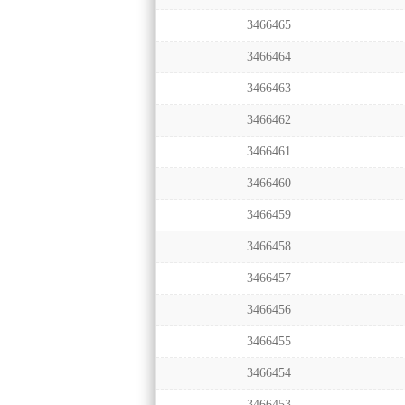
3466465
3466464
3466463
3466462
3466461
3466460
3466459
3466458
3466457
3466456
3466455
3466454
3466453