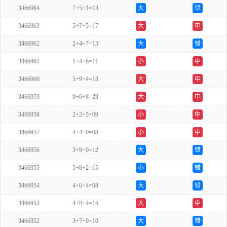
3466964
7+5+1=13
大
错
3466963
5+7+5=17
大
中
3466962
2+4+7=13
大
错
3466961
1+4+6=11
小
中
3466960
5+9+4=18
大
中
3466959
9+6+8=23
大
中
3466958
2+2+5=09
小
中
3466957
4+4+0=08
小
中
3466956
3+9+0=12
大
错
3466955
5+8+2=15
小
错
3466954
4+0+4=08
大
错
3466953
4+8+4=16
大
中
3466952
3+7+0=10
大
错