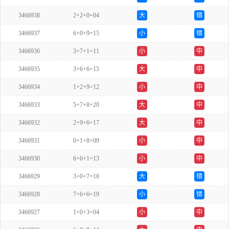
3466938
2+2+0=04
大
错
3466937
6+0+9=15
小
错
3466936
3+7+1=11
小
中
3466935
3+6+6=15
大
中
3466934
1+2+9=12
小
中
3466933
5+7+8=20
大
中
3466932
2+9+6=17
大
中
3466931
0+1+8=09
小
中
3466930
6+6+1=13
小
中
3466929
3+0+7=10
大
错
3466928
7+6+6=19
小
错
3466927
1+0+3=04
小
中