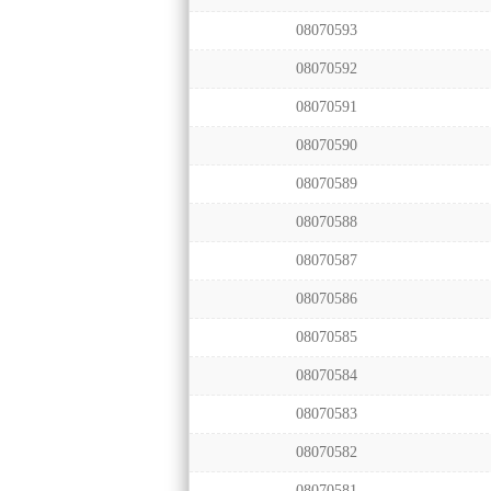
08070593
08070592
08070591
08070590
08070589
08070588
08070587
08070586
08070585
08070584
08070583
08070582
08070581