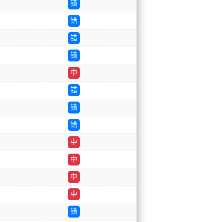
错
错
错
错
中
错
错
错
中
中
中
中
错