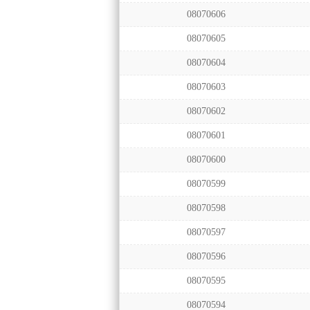
08070606
08070605
08070604
08070603
08070602
08070601
08070600
08070599
08070598
08070597
08070596
08070595
08070594